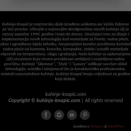
Kuhinja Knapić je majstorsko djelo izrađeno unikatno po Vašim željama
za Vaš prostor. Uživajte u najnovijim dostignućima visećih kuhinja čiji je
razvoj započeo 1990. godine i traje do danas. Stručnjaci smo za dizajn i
implementaciju novih tehnologija kod materijala za fronte, radne ploče,
okov i ugradbenu bijelu tehniku. Nevjerojatan komfor postižemo koristeći
radne ploče od kamena, kvarcita, kompakta, stakla i ostalih materijala
otpornih na temperaturu, vlagu i grebanja. Naše kuhinje su oplemenjene
LED rasvjetom koja stvara prvoklasan ambijent i osvjetljava radnu
površinu. Kuhinje "Glamour", "Style" i "Luxury" odlikuje savršen sklad
tehnologije, estetike i otmjenosti što je karakteristika profesionalne,
estetski uravnotežene kuhinje. Kuhinje Knapić imaju vrijednost za godine
koje dolaze.
kuhinje-knapic.com
Copyright © kuhinje-knapic.com
| All rights reserved
izrađeno u
Tempera
&
WordPress.