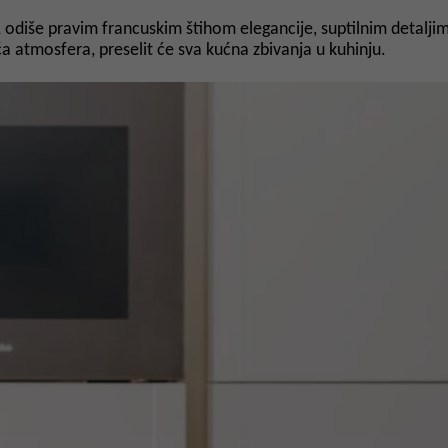
, odiše pravim francuskim štihom elegancije, suptilnim detalj
uća atmosfera, preselit će sva kućna zbivanja u kuhinju.