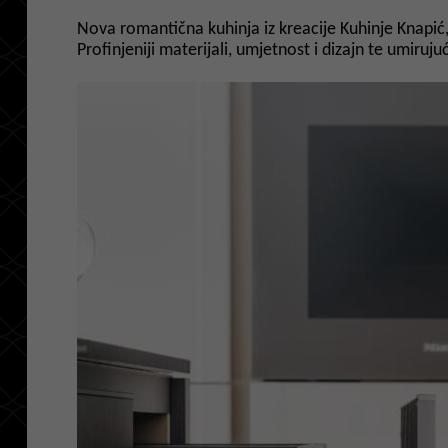
Nova romantična kuhinja iz kreacije Kuhinje Knapić
Profinjeniji materijali, umjetnost i dizajn te umiruj