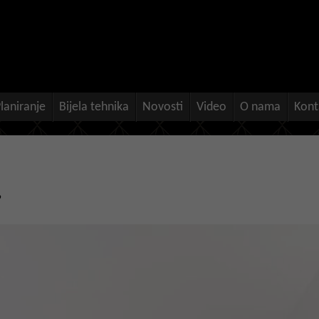
laniranje
Bijela tehnika
Novosti
Video
O nama
Kont
’