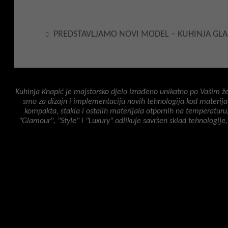
PREDSTAVLJAMO NOVI MODEL – KUHINJA GL
Kuhinja Knapić je majstorsko djelo izrađeno unikatno po Vašim žel
smo za dizajn i implementaciju novih tehnologija kod materijal
kompakta, stakla i ostalih materijala otpornih na temperaturu
"Glamour", "Style" i "Luxury" odlikuje savršen sklad tehnologije,