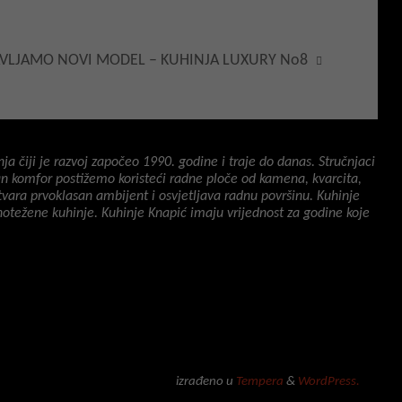
VLJAMO NOVI MODEL – KUHINJA LUXURY No8
a čiji je razvoj započeo 1990. godine i traje do danas. Stručnjaci
tan komfor postižemo koristeći radne ploče od kamena, kvarcita,
vara prvoklasan ambijent i osvjetljava radnu površinu. Kuhinje
avnotežene kuhinje. Kuhinje Knapić imaju vrijednost za godine koje
izrađeno u
Tempera
&
WordPress.