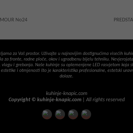
AMOUR No24
PREDSTA
jama za Vaš prostor. Uživajte u najnovijim dostignućima visećih kuhinj
a za fronte, radne ploče, okov i ugradbenu bijelu tehniku. Nevjeroja
, vlagu i grebanja. Naše kuhinje su oplemenjene LED rasvjetom koja st
 estetike i otmjenosti što je karakteristika profesionalne, estetski ur
dolaze.
kuhinje-knapic.com
Copyright © kuhinje-knapic.com
| All rights reserved