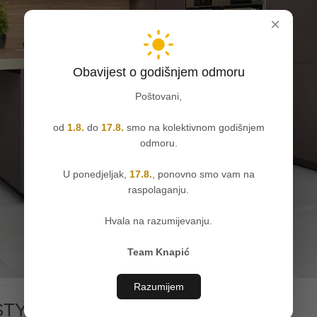
×
Obavijest o godišnjem odmoru
Poštovani,
od
1.8.
do
17.8.
smo na kolektivnom godišnjem
odmoru.
U ponedjeljak,
17.8.
, ponovno smo vam na
raspolaganju.
Hvala na razumijevanju.
Team Knapić
Razumijem
STYLE No17