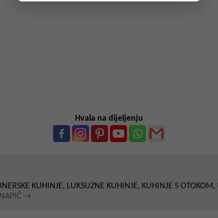
esc
S
Slideshow
M
Maximize
Previous
Next
Close
Hvala na dijeljenju
JNERSKE KUHINJE, LUKSUZNE KUHINJE, KUHINJE S OTOKOM,
KNAPIĆ
→