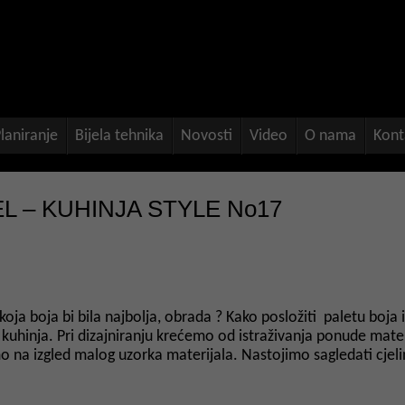
laniranje
Bijela tehnika
Novosti
Video
O nama
Kont
 – KUHINJA STYLE No17
 koja boja bi bila najbolja, obrada ? Kako posložiti paletu boja
 kuhinja. Pri dizajniranju krećemo od istraživanja ponude mater
na izgled malog uzorka materijala. Nastojimo sagledati cjelinu