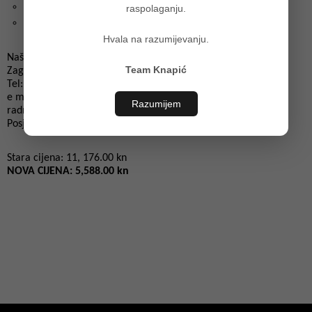
širina – 35 cm
raspolaganju.
dubina – 32 cm
Hvala na razumijevanju.
Naše proizvode možete pogledati u našem showroom-u
Team Knapić
Zagrebačka avenija 104, Zagreb
Tel: 385 (0)1/ 349 65 99
e mail: zagreb@kuhinje-knapic.com
Razumijem
radno vrijeme : pon-pet , 9.00 – 20.00 sati; sub 9.00-14.00 sati
Posjetite našu web stranicu :
http://kuhinje-knapic.com
Stara cijena: 11, 176.00 kn
NOVA CIJENA: 5,588.00 kn