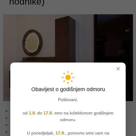
hodnike)
×
Obavijest o godišnjem odmoru
Poštovani,
smeđa perla boja,
od
1.8.
do
17.8.
smo na kolektivnom godišnjem
vrata prianjaju pod kutom od 45°,
odmoru.
unutrašnjost u wellnes plavoj boji
visina – 175 cm
U ponedjeljak,
17.8.
, ponovno smo vam na