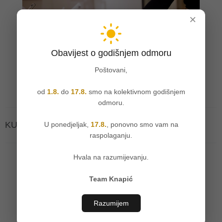
×
Obavijest o godišnjem odmoru
Poštovani,
od
1.8.
do
17.8.
smo na kolektivnom godišnjem
odmoru.
KUHINJE KNAPIĆ PREZENTACIJA PROIZVODA
U ponedjeljak,
17.8.
, ponovno smo vam na
raspolaganju.
Hvala na razumijevanju.
Team Knapić
Razumijem