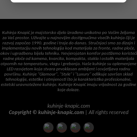
Kuhinja Knapić je majstorsko djelo izrađeno unikatno po Vašim željama
za Vaš prostor. Uživajte u najnovijim dostignućima visećih kuhinja čiji je
razvoj započeo 1990. godine i traje do danas. Stručnjaci smo za dizajn i
implementaciju novih tehnologija kod materijala za fronte, radne ploče,
okov i ugradbenu bijelu tehniku. Nevjerojatan komfor postižemo koristeći
radne ploče od kamena, kvarcita, kompakta, stakla i ostalih materijala
otpornih na temperaturu, vlagu i grebanja. Naše kuhinje su oplemenjene
LED rasvjetom koja stvara prvoklasan ambijent i osvjetljava radnu
površinu. Kuhinje "Glamour", "Style" i "Luxury" odlikuje savršen sklad
tehnologije, estetike i otmjenosti što je karakteristika profesionalne,
estetski uravnotežene kuhinje. Kuhinje Knapić imaju vrijednost za godine
koje dolaze.
kuhinje-knapic.com
Copyright © kuhinje-knapic.com
| All rights reserved